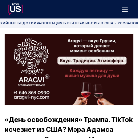
ХИЙНЫЕ БЕДСТВИЯ
ОПЕРАЦИЯ В ИРАНЕ
ВЫБОРЫ В США - 2026
ПОК
▶
▶
▶
«День освобождения» Трампа. TikTok
исчезнет из США? Мэра Адамса