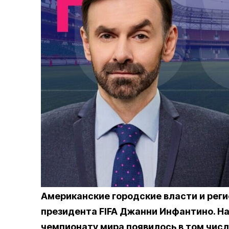
Американские городские власти и рег
президента FIFA Джанни Инфантино. Н
чемпионату мира появилось в том чис