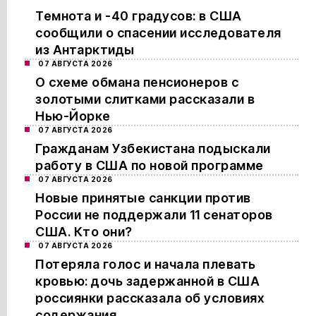
Темнота и -40 градусов: в США
сообщили о спасении исследователя
из Антарктиды
07 АВГУСТА 2026
О схеме обмана пенсионеров с
золотыми слитками рассказали в
Нью-Йорке
07 АВГУСТА 2026
Гражданам Узбекистана подыскали
работу в США по новой программе
07 АВГУСТА 2026
Новые принятые санкции против
России не поддержали 11 сенаторов
США. Кто они?
07 АВГУСТА 2026
Потеряла голос и начала плевать
кровью: дочь задержанной в США
россиянки рассказала об условиях
содержания