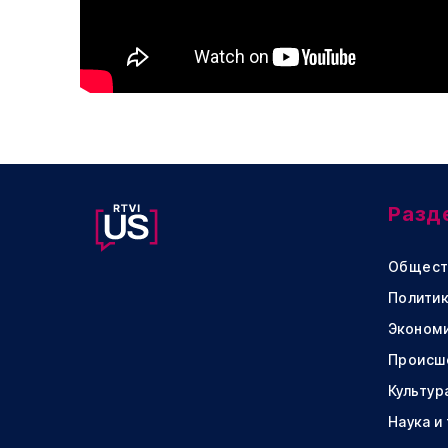
Разд
Общест
Политик
Эконом
Происш
Культур
Наука и