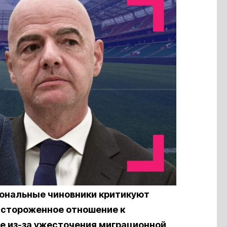
иональные чиновники критикуют
астороженное отношение к
ле из-за ужесточения миграционной