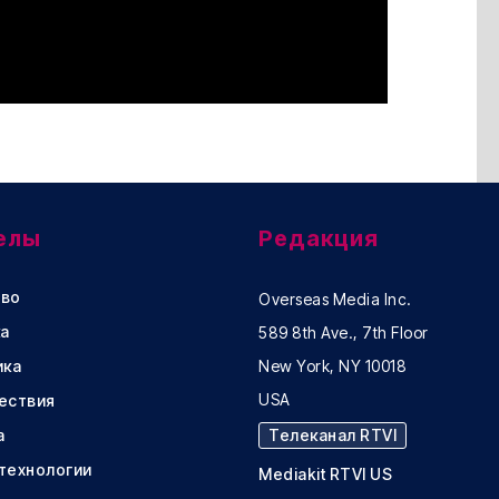
елы
Редакция
во
Overseas Media Inc.
а
589 8th Ave., 7th Floor
ика
New York, NY 10018
USA
ествия
а
Телеканал RTVI
 технологии
Mediakit RTVI US