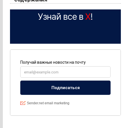
Узнай все в
X
!