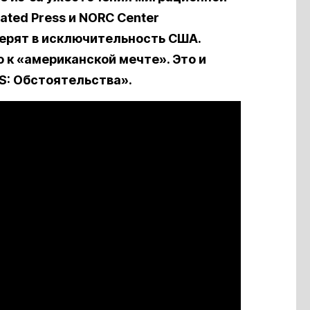
ated Press и NORC Center
верят в исключительность США.
 к «американской мечте». Это и
S: Обстоятельства».