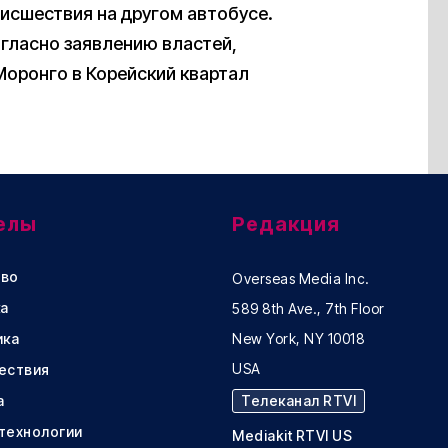
исшествия на другом автобусе.
гласно заявлению властей,
Моронго в Корейский квартал
елы
Редакция
во
Overseas Media Inc.
а
589 8th Ave., 7th Floor
ика
New York, NY 10018
USA
ествия
а
Телеканал RTVI
 технологии
Mediakit RTVI US