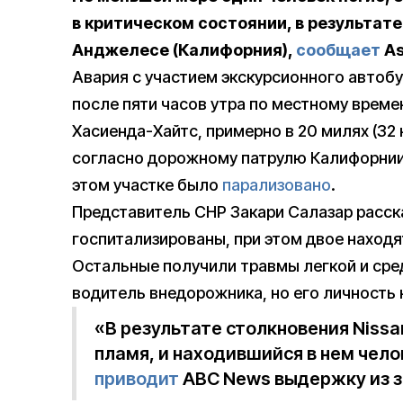
в критическом состоянии, в результат
Анджелесе (Калифорния),
сообщает
As
Авария с участием экскурсионного автоб
после пяти часов утра по местному време
Хасиенда-Хайтс, примерно в 20 милях (32 
согласно дорожному патрулю Калифорнии 
этом участке было
парализовано
.
Представитель CHP Закари Салазар расска
госпитализированы, при этом двое находя
Остальные получили травмы легкой и сре
водитель внедорожника, но его личность 
«В результате столкновения Nissa
пламя, и находившийся в нем чело
приводит
ABC News выдержку из з