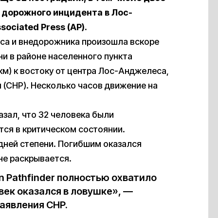
е дорожного инцидента в Лос-
sociated Press (AP).
уса и внедорожника произошла вскоре
ни в районе населенного пункта
км) к востоку от центра Лос-Анджелеса,
(CHP). Несколько часов движение на
зал, что 32 человека были
тся в критическом состоянии.
дней степени. Погибшим оказался
не раскрывается.
n Pathfinder полностью охватило
век оказался в ловушке», —
аявления CHP.