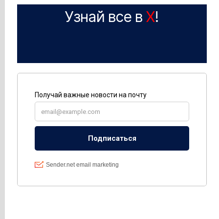
Узнай все в
X
!