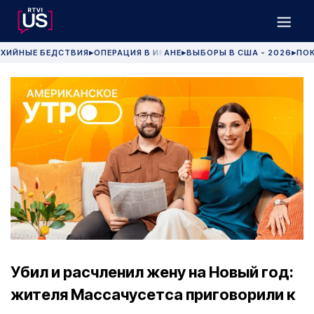
ХИЙНЫЕ БЕДСТВИЯ
ОПЕРАЦИЯ В ИРАНЕ
ВЫБОРЫ В США - 2026
ПОК
▶
▶
▶
Убил и расчленил жену на Новый год:
жителя Массачусетса приговорили к