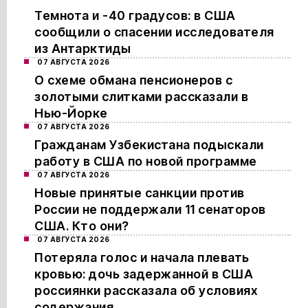
Темнота и -40 градусов: в США
сообщили о спасении исследователя
из Антарктиды
07 АВГУСТА 2026
О схеме обмана пенсионеров с
золотыми слитками рассказали в
Нью-Йорке
07 АВГУСТА 2026
Гражданам Узбекистана подыскали
работу в США по новой программе
07 АВГУСТА 2026
Новые принятые санкции против
России не поддержали 11 сенаторов
США. Кто они?
07 АВГУСТА 2026
Потеряла голос и начала плевать
кровью: дочь задержанной в США
россиянки рассказала об условиях
содержания