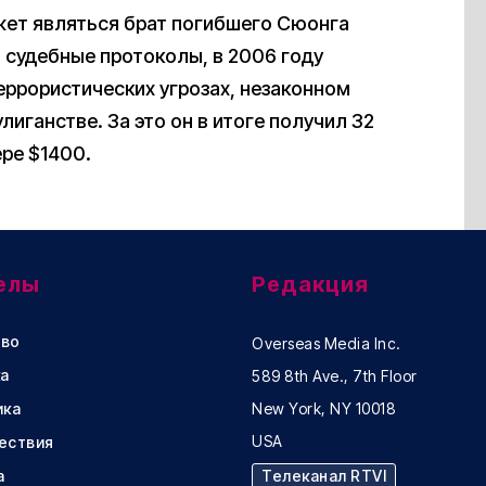
жет являться брат погибшего Сюонга
 судебные протоколы, в 2006 году
еррористических угрозах, незаконном
иганстве. За это он в итоге получил 32
ре $1400.
елы
Редакция
во
Overseas Media Inc.
а
589 8th Ave., 7th Floor
ика
New York, NY 10018
USA
ествия
а
Телеканал RTVI