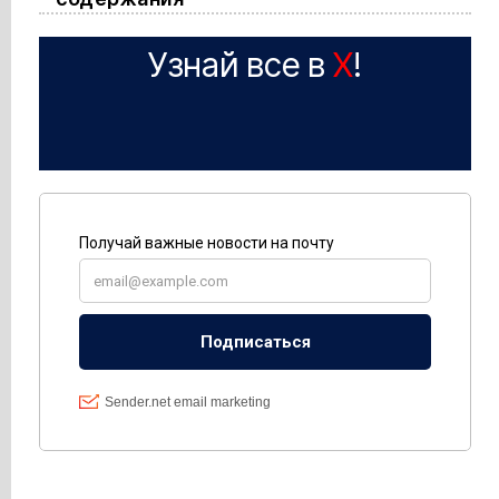
Узнай все в
X
!