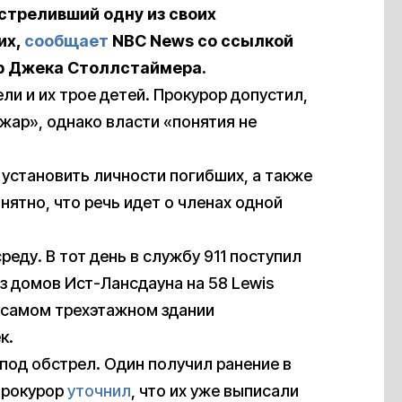
треливший одну из своих
их,
сообщает
NBC News со ссылкой
эр Джека Столлстаймера.
ли и их трое детей. Прокурор допустил,
жар», однако власти «понятия не
установить личности погибших, а также
онятно, что речь идет о членах одной
среду. В тот день в службу 911 поступил
из домов Ист-Лансдауна на 58 Lewis
в самом трехэтажном здании
к.
под обстрел. Один получил ранение в
 прокурор
уточнил
, что их уже выписали