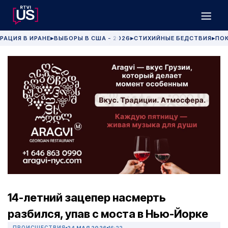
РАЦИЯ В ИРАНЕ
ВЫБОРЫ В США - 2026
СТИХИЙНЫЕ БЕДСТВИЯ
ПОК
▶
▶
▶
14-летний зацепер насмерть
разбился, упав с моста в Нью-Йорке
ПРОИСШЕСТВИЯ
24 МАЯ 2026
16:22