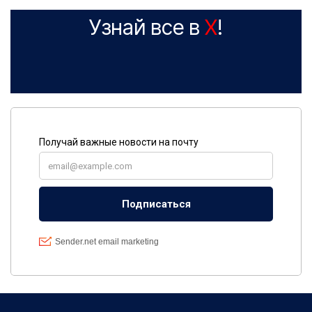
Узнай все в
X
!