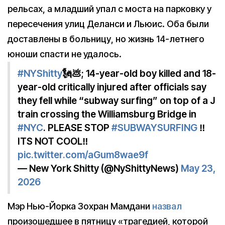
рельсах, а младший упал с моста на парковку у
пересечения улиц Деланси и Льюис. Оба были
доставлены в больницу, но жизнь 14-летнего
юноши спасти не удалось.
#NYShitty
🗽💩; 14-year-old boy killed and 18-
year-old critically injured after officials say
they fell while “subway surfing” on top of a J
train crossing the Williamsburg Bridge in
#NYC
. PLEASE STOP
#SUBWAYSURFING
‼️
ITS NOT COOL‼️
pic.twitter.com/aGum8wae9f
— New York Shitty (@NyShittyNews)
May 23,
2026
Мэр Нью-Йорка Зохран Мамдани
назвал
произошедшее в пятницу «трагедией, которой