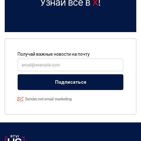
Узнай все в
X
!