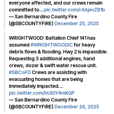
everyone affected, and our crews remain
committed to…
pic.twitter.com/r4AjevZB1b
— San Bernardino County Fire
(@SBCOUNTYFIRE)
December 25, 2025
WRIGHTWOOD: Battalion Chief 141 has
assumed
#WRIGHTWOODIC
for heavy
debris flows & flooding. Hwy 2 is impassible.
Requesting 3 additional engines, hand
crews, dozer & swift water rescue unit.
#SBCoFD
Crews are assisting with
evacuating homes that are being
immediately impacted.…
pic.twitter.com/hUlGY4mKQP
— San Bernardino County Fire
(@SBCOUNTYFIRE)
December 24, 2025