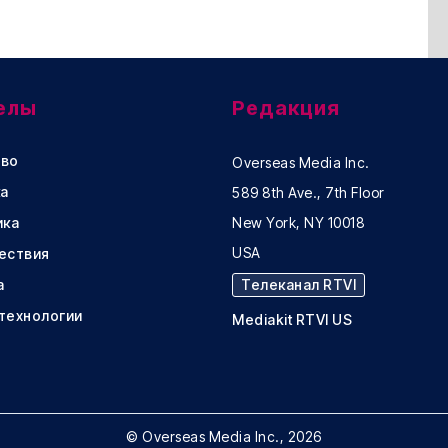
елы
Редакция
во
Overseas Media Inc.
а
589 8th Ave., 7th Floor
ика
New York, NY 10018
USA
ествия
а
Телеканал RTVI
 технологии
Mediakit RTVI US
© Overseas Media Inc., 2026