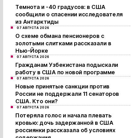
Темнота и -40 градусов: в США
сообщили о спасении исследователя
из Антарктиды
07 АВГУСТА 2026
О схеме обмана пенсионеров с
золотыми слитками рассказали в
Нью-Йорке
07 АВГУСТА 2026
Гражданам Узбекистана подыскали
работу в США по новой программе
07 АВГУСТА 2026
Новые принятые санкции против
России не поддержали 11 сенаторов
США. Кто они?
07 АВГУСТА 2026
Потеряла голос и начала плевать
кровью: дочь задержанной в США
россиянки рассказала об условиях
содержания