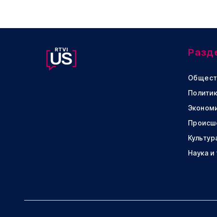
Разд
Общест
Политик
Эконом
Происш
Культур
Наука и