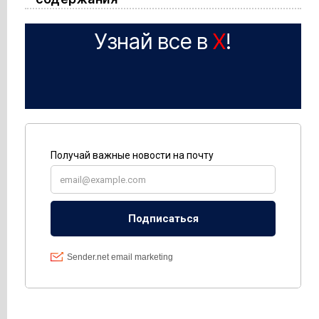
Узнай все в
X
!