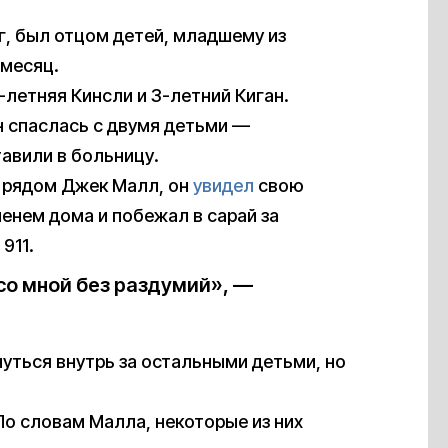
г, был отцом детей, младшему из
 месяц.
-летняя Кинсли и 3-летний Киган.
н спаслась с двумя детьми —
авили в больницу.
 рядом Джек Малл, он
увидел
свою
енем дома и побежал в сарай за
911.
со мной без раздумий», —
уться внутрь за остальными детьми, но
По словам Малла, некоторые из них