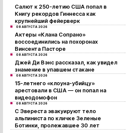
Салют к 250-летию США попал в
Книгу рекордов Гиннесса как
крупнейший фейерверк
08 АВГУСТА 2026
Актеры «Клана Сопрано»
воссоединились на похоронах
Винсента Пасторе
08 АВГУСТА 2026
Джей Ди Вэнс рассказал, как увидел
знамение в упавшем стакане
08 АВГУСТА 2026
15-летнего «клоуна-убийцу»
арестовали в США — он попал на
видеодомофон
08 АВГУСТА 2026
С Эвереста эвакуируют тело
альпиниста по кличке Зеленые
Ботинки, пролежавшее 30 лет