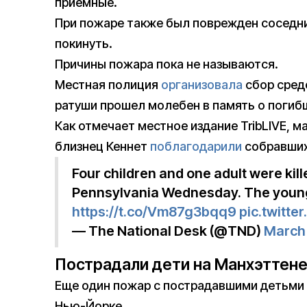
приемные.
При пожаре также был поврежден соседни
покинуть.
Причины пожара пока не называются.
Местная полиция
организовала
сбор средс
ратуши прошел молебен в память о погиб
Как отмечает местное издание TribLIVE, м
близнец Кеннет
поблагодарили
собравших
Four children and one adult were kill
Pennsylvania Wednesday. The younge
https://t.co/Vm87g3bqq9
pic.twitt
— The National Desk (@TND)
March 
Пострадали дети на Манхэттен
Еще один пожар с пострадавшими детьми
Нью-Йорке.