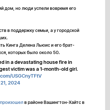
й дом, но люди успели вовремя его
тв в поддержку семьи, а у городской
ших.
ать Кинга Делена Льюис и его брат-
ся, которых было около 50.
ed in a devastating house fire in
st victim was a 1-month-old girl.
er.com/USGCnyTFtV
21, 2024
е
произошел
в районе Вашингтон-Хайтс в