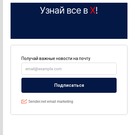
Узнай все в
X
!