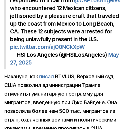
responded to a call from
@CBPLosAngeles
who encountered 12 Mexican citizens,
jettisoned by a pleasure craft that traveled
up the coast from Mexico to Long Beach,
CA. These 12 subjects were arrested for
being unlawfully present in the U.S.
pic.twitter.com/ajQ0NCkXpW
— HSI Los Angeles (@HSILosAngeles)
May
27, 2025
Накануне, как
писал
RTVI.US, Верховный суд
США позволил администрации Трампа
отменить гуманитарную программу для
мигрантов, введенную при Джо Байдене. Она
позволяла более чем 500 тыс. мигрантов из
стран, охваченных войнами и политическими
кризисами, временно проживать в США.