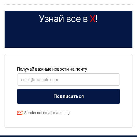
Узнай все в
X
!