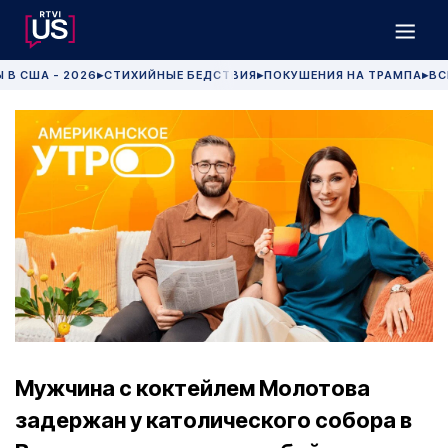
 В США - 2026
СТИХИЙНЫЕ БЕДСТВИЯ
ПОКУШЕНИЯ НА ТРАМПА
ВС
▶
▶
▶
Мужчина с коктейлем Молотова
задержан у католического собора в