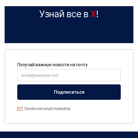
Узнай все в
X
!