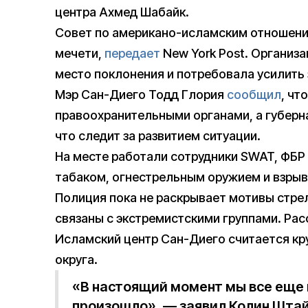
центра Ахмед Шабайк.
Совет по американо-исламским отношения
мечети,
передает
New York Post. Организа
место поклонения и потребовала усилить
Мэр Сан-Диего Тодд Глория
сообщил
, чт
правоохранительными органами, а губер
что следит за развитием ситуации.
На месте работали сотрудники SWAT, ФБР 
табаком, огнестрельным оружием и взрыв
Полиция пока не раскрывает мотивы стрел
связаны с экстремистскими группами. Ра
Исламский центр Сан-Диего считается к
округа.
«В настоящий момент мы все еще 
произошло», — заявил Колин Шта