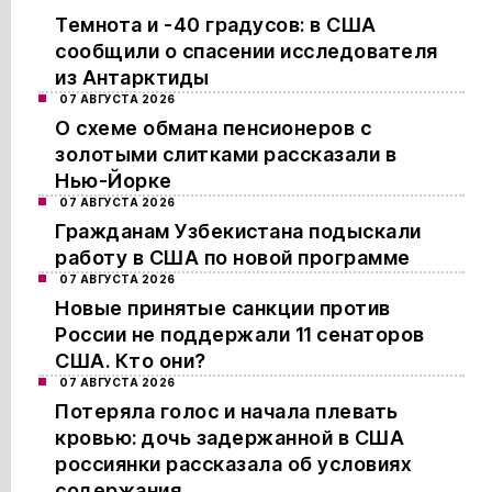
Темнота и -40 градусов: в США
сообщили о спасении исследователя
из Антарктиды
07 АВГУСТА 2026
О схеме обмана пенсионеров с
золотыми слитками рассказали в
Нью-Йорке
07 АВГУСТА 2026
Гражданам Узбекистана подыскали
работу в США по новой программе
07 АВГУСТА 2026
Новые принятые санкции против
России не поддержали 11 сенаторов
США. Кто они?
07 АВГУСТА 2026
Потеряла голос и начала плевать
кровью: дочь задержанной в США
россиянки рассказала об условиях
содержания