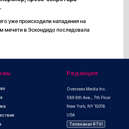
.
иего уже происходили нападения на
ом мечети в Эскондидо последовала
елы
Редакция
во
Overseas Media Inc.
а
589 8th Ave., 7th Floor
ика
New York, NY 10018
USA
ествия
а
Телеканал RTVI