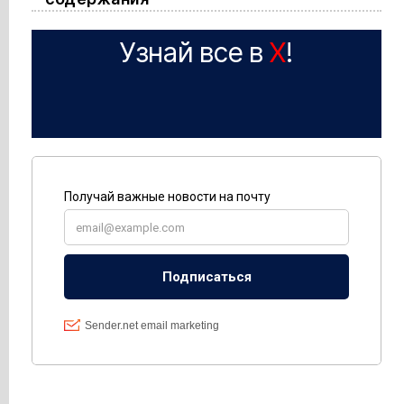
Узнай все в
X
!