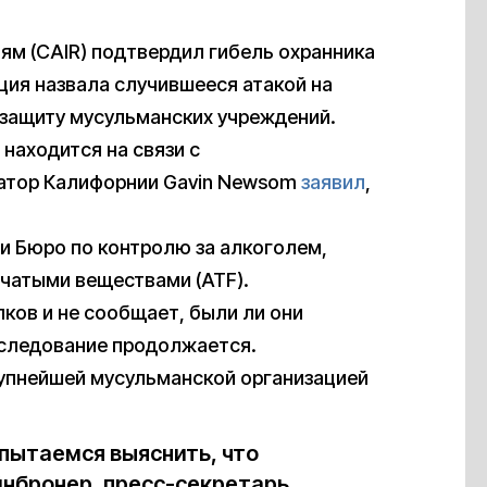
м (CAIR) подтвердил гибель охранника
ция назвала случившееся атакой на
 защиту мусульманских учреждений.
о находится на связи с
натор Калифорнии Gavin Newsom
заявил
,
и Бюро по контролю за алкоголем,
чатыми веществами (ATF).
ков и не сообщает, были ли они
сследование продолжается.
рупнейшей мусульманской организацией
пытаемся выяснить, что
йнбронер, пресс-секретарь