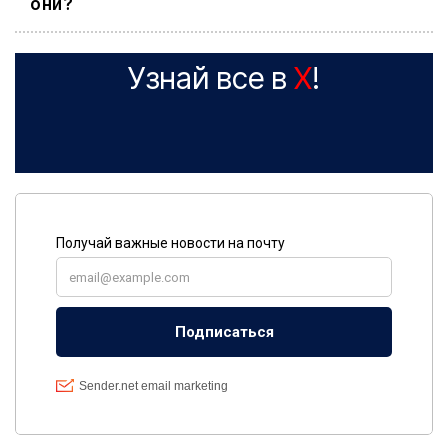
они?
Узнай все в
X
!