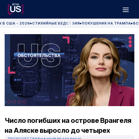
 В США - 2026
СТИХИЙНЫЕ БЕДСТВИЯ
ПОКУШЕНИЯ НА ТРАМПА
ВС
▶
▶
▶
Число погибших на острове Врангеля
на Аляске выросло до четырех
ПРОИСШЕСТВИЯ
28 НОЯБРЯ 2023
00:10