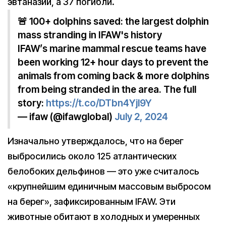
эвтаназии, а 37 погибли.
🚨 100+ dolphins saved: the largest dolphin
mass stranding in IFAW's history
IFAW’s marine mammal rescue teams have
been working 12+ hour days to prevent the
animals from coming back & more dolphins
from being stranded in the area. The full
story:
https://t.co/DTbn4Yjl9Y
— ifaw (@ifawglobal)
July 2, 2024
Изначально утверждалось, что на берег
выбросились около 125 атлантических
белобоких дельфинов — это уже считалось
«крупнейшим единичным массовым выбросом
на берег», зафиксированным IFAW. Эти
животные обитают в холодных и умеренных