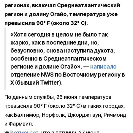
регионах, включая Среднеатлантический
регион и долину Огайо, температура уже
превысила 90° F (около 32° C).
«Хотя сегодня в целом не было так
жарко, как в последние дни, но,
безусловно, снова наступила духота,
особенно в Среднеатлантическом
регионе и долине Огайо», —
написало
отделение NWS по Восточному региону в
X (бывший Twitter).
По данным службы, 26 июня температура
превысила 90° F (около 32° C) в таких городах,
как Балтимор, Норфолк, Джорджтаун, Ричмонд
и Фармвил.
WP
отмечает
, что в пятницу, 27 июня,