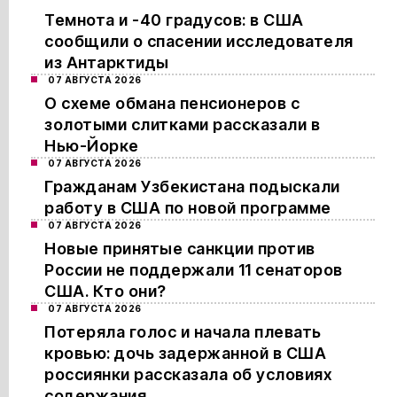
Темнота и -40 градусов: в США
сообщили о спасении исследователя
из Антарктиды
07 АВГУСТА 2026
О схеме обмана пенсионеров с
золотыми слитками рассказали в
Нью-Йорке
07 АВГУСТА 2026
Гражданам Узбекистана подыскали
работу в США по новой программе
07 АВГУСТА 2026
Новые принятые санкции против
России не поддержали 11 сенаторов
США. Кто они?
07 АВГУСТА 2026
Потеряла голос и начала плевать
кровью: дочь задержанной в США
россиянки рассказала об условиях
содержания