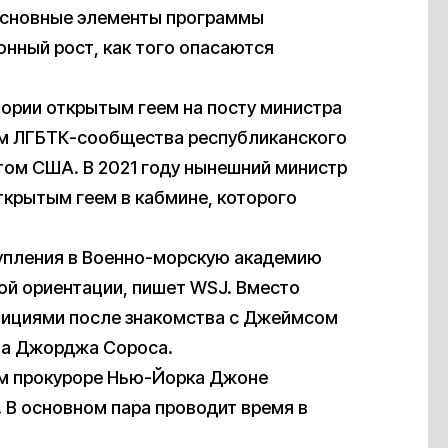
 основные элементы программы
нный рост, как того опасаются
тории открытым геем на посту министра
ем ЛГБТК-сообщества республиканского
ом США. В 2021 году нынешний министр
ткрытым геем в кабмине, которого
упления в Военно-морскую академию
ной ориентации, пишет WSJ. Вместо
стициями после знакомства с Джеймсом
та Джорджа Сороса.
м прокуроре Нью-Йорка Джоне
 В основном пара проводит время в