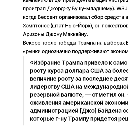
проиграл Джорджу Бушу-младшему). WSJ у
когда Бессент организовал сбор средств 
Хэмптонсе (штат Нью-Йорк), он пожертво
Аризоны Джону Маккейну.
Вскоре после победы Трампа на выборах 
«рынки однозначно поддерживают эконом
«Избрание Трампа привело к сам
росту курса доллара США за более
величине росту за последнее деся
лидерству США на международной 
резервной валюте, — отметил он.
оживления американской экономи
администрацией [Джо] Байдена с
которые г-ну Трампу придется ре