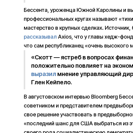
Бессента, уроженца Южной Каролины и вы
профессиональных кругах называют «тихи
мастерство в крупных сделках. Источник, 
рассказывал
Axios, что у главы хедж-фон
что сам республиканец «очень высокого м
«Скотт — ястреб в вопросах финан
положительно повлияет на эконом
выразил
мнение управляющий дирек
Глен Кейпело.
В августовском интервью Bloomberg Бесс
советником и представителем предвыбор
свое решение участвовать в предвыборной
«последний шанс для США выбраться из э
своего рода социалистическую демократи