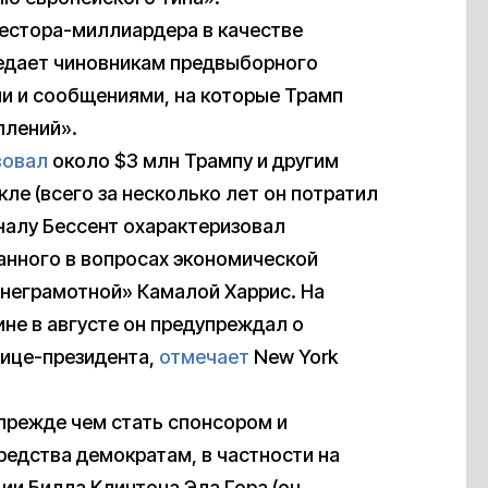
естора-миллиардера в качестве
редает чиновникам предвыборного
и и сообщениями, на которые Трамп
плений».
вовал
около $3 млн Трампу и другим
ле (всего за несколько лет он потратил
алу Бессент охарактеризовал
анного в вопросах экономической
 неграмотной» Камалой Харрис. На
не в августе он предупреждал о
вице-президента,
отмечает
New York
 прежде чем стать спонсором и
редства демократам, в частности на
ии Билла Клинтона Эла Гора (он