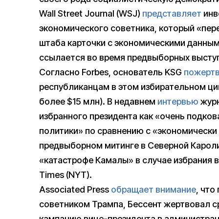
Wall Street Journal (WSJ)
представляет
инв
экономического советника, который «пе
штаба карточки с экономическими данным
ссылается во время предвыборных высту
Согласно Forbes, основатель KSG
пожерт
республиканцам в этом избирательном цик
более $15 млн). В недавнем
интервью
журн
избранного президента как «очень подков
политики» по сравнению с «экономически
предвыборном митинге в Северной Кароли
«катастрофе Камалы» в случае избрания 
Times (NYT).
Associated Press
обращает внимание
, что
советником Трампа, Бессент жертвовал с
кампанию вице-президента в администрац