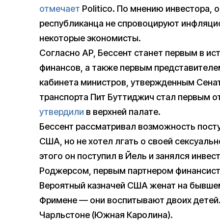
отмечает
Politico. По мнению инвестора,
республиканца не спровоцируют инфляцио
некоторые экономисты.
Согласно AP, Бессент станет первым в ис
финансов, а также первым представител
кабинета министров, утвержденным Сенат
транспорта Пит Буттиджич стал первым о
утвердили
в верхней палате.
Бессент рассматривал возможность пост
США, но не хотел лгать о своей сексуаль
этого он поступил в Йель и занялся инве
Роджерсом, первым партнером финансис
Вероятный казначей США женат на бывше
Фримене — они воспитывают двоих детей.
Чарльстоне (Южная Каролина).