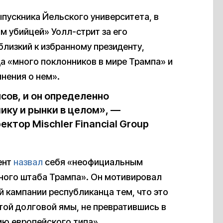
пускника Йельского университета, в
м убийцей» Уолл-стрит за его
близкий к избранному президенту,
да «много поклонников в мире Трампа» и
нения о нем».
сов, и он определенно
ику и рынки в целом», —
тор Mischler Financial Group
ент
назвал
себя «неофициальным
ного штаба Трампа». Он мотивировал
 кампании республиканца тем, что это
той долговой ямы, не превратившись в
ю европейского типа».