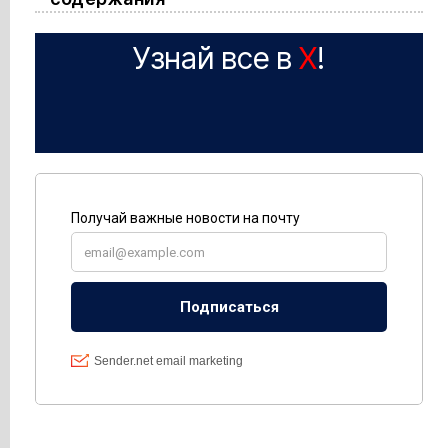
Узнай все в
X
!