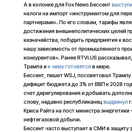
А в колонке для Fox News Бессент
выступ
налоги на импорт «инструментом для пер
партнерами». По его словам, тарифы явл
достижения внешнеполитических целей пр
казначейства, побудить предприятия к во
нашу зависимость от промышленного прои
конкурентов». Ранее RTVI.US рассказывал
Трампа и
к чему готовятся
в мире.
Бессент, пишет WSJ, посоветовал Трампу 
дефицит бюджета до 3% от ВВП к 2028 год
счет дерегулирования и добывать дополни
слову, недавно республиканец
выдвинул
г
Криса Райта на пост министра энергетики
нефтегазовой добычи.
Бессент часто выступает в СМИ в защиту 