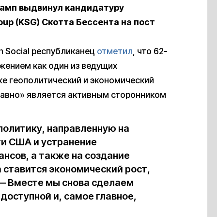
амп выдвинул кандидатуру
up (KSG) Скотта Бессента на пост
h Social республиканец
отметил
, что 62-
жением как один из ведущих
же геополитический и экономический
 давно» является активным сторонником
политику, направленную на
и США и устранение
нсов, а также на создание
а ставится экономический рост,
 — Вместе мы снова сделаем
доступной и, самое главное,