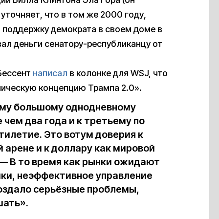
точняет, что в том же 2000 году,
в поддержку демократа в своем доме в
вал деньги сенатору-республиканцу от
Бессент
написал
в колонке для WSJ, что
ическую концепцию Трампа 2.0».
ому большому однодневному
 чем два года и к третьему по
тилетие. Это вотум доверия к
арене и к доллару как мировой
 — В то время как рынки ожидают
ки, неэффективное управление
оздало серьёзные проблемы,
шать».