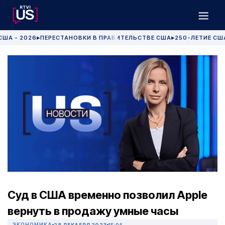
США - 2026
ПЕРЕСТАНОВКИ В ПРАВИТЕЛЬСТВЕ США
250-ЛЕТИЕ СШ
▶
▶
Суд в США временно позволил Apple
вернуть в продажу умные часы
ЭКОНОМИКА
28 ДЕКАБРЯ 2023
15:04