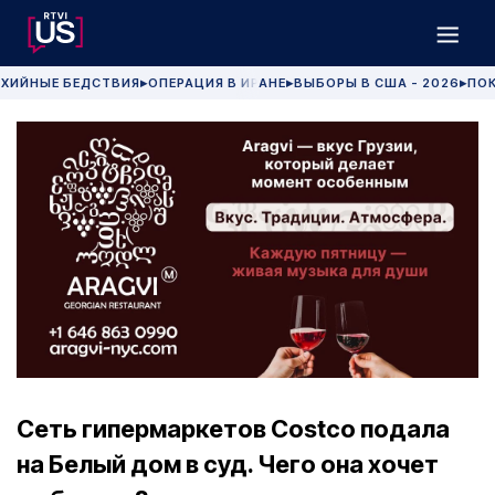
ХИЙНЫЕ БЕДСТВИЯ
ОПЕРАЦИЯ В ИРАНЕ
ВЫБОРЫ В США - 2026
ПОК
▶
▶
▶
Сеть гипермаркетов Costco подала
на Белый дом в суд. Чего она хочет