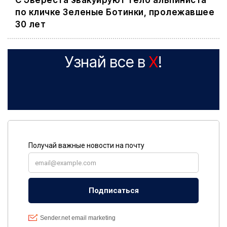
С Эвереста эвакуируют тело альпиниста
по кличке Зеленые Ботинки, пролежавшее
30 лет
Узнай все в
X
!