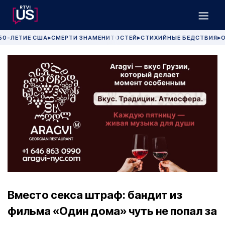
50-ЛЕТИЕ США
СМЕРТИ ЗНАМЕНИТОСТЕЙ
СТИХИЙНЫЕ БЕДСТВИЯ
О
▶
▶
▶
Вместо секса штраф: бандит из
фильма «Один дома» чуть не попал за