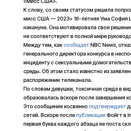
«Мисс США».
К слову, со своим статусом решила попр
мисс США — 2023» 16-летняя Ума София Ш
накануне. Она мотивировала свое решение
не соответствуют в полной мере руководс
Между тем, как
сообщает
NBC News, отка
генерального директора конкурса в неспо
инциденту с сексуальными домогательств
среды. Об этом стало известно из заявлен
распоряжении телеканала.
По словам девушки, токсичная среда в ви
образовалась вскоре после завершения к
Это сообщение косвенно
подтверждает
д
сетей. Вскоре после
публикации
Фойгт в I
первая буква каждого абзаца ее поста ск