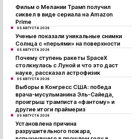
Фильм о Мелании Трамп получил
сиквел в виде сериала на Amazon
Prime
05 АВГУСТА 2026
Ученые показали уникальные снимки
Солнца с «перьями» на поверхности
05 АВГУСТА 2026
Почему ступень ракеты SpaceX
столкнулась с Луной и что это даст
науке, рассказал астрофизик
05 АВГУСТА 2026
Выборы в Конгресс США: победа
врача-мусульманина Эль-Сайеда,
проигрыш трамписта «фантому» и
другие итоги праймериз
05 АВГУСТА 2026
Установлена причина
разрушительного пожара,
вспыхнувшего в прошлом году в