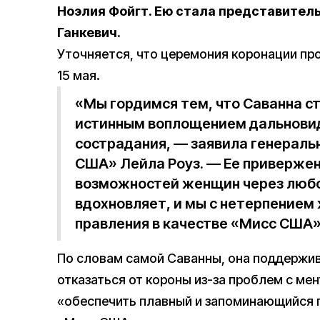
Ноэлия Фойгт. Ею стала представител
Ганкевич.
Уточняется, что церемония коронации про
15 мая.
«Мы гордимся тем, что Саванна с
истинным воплощением дальновид
сострадания, — заявила генераль
США» Лейла Роуз. — Ее приверже
возможностей женщин через любов
вдохновляет, и мы с нетерпением
правления в качестве «Мисс США»
По словам самой Саванны, она поддержив
отказаться от короны из-за проблем с м
«обеспечить плавный и запоминающийся 