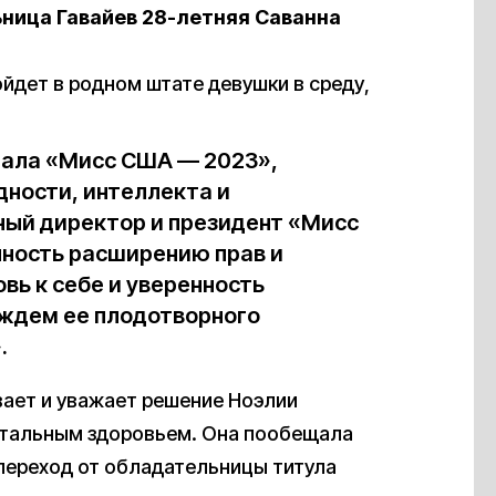
ьница Гавайев 28-летняя Саванна
йдет в родном штате девушки в среду,
тала «Мисс США — 2023»,
ности, интеллекта и
ный директор и президент «Мисс
нность расширению прав и
ь к себе и уверенность
 ждем ее плодотворного
.
ает и уважает решение Ноэлии
ентальным здоровьем. Она пообещала
переход от обладательницы титула