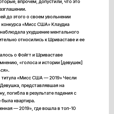
которые, впрочем, допустили, что это
азглашении.
ней до этого о своем увольнении
 конкурса «Мисс США» Клаудиа
о наблюдала ухудшение ментального
ительно относились к Шриваставе и ее
алось о Фойгт и Шриваставе
мнению, «голоса и истории [девушек]
ся».
а титула «Мисс США — 2019» Чесли
. Девушка, представлявшая на
, погибла в результате падения с
е была квартира.
енная — 2019», где вошла в топ-10