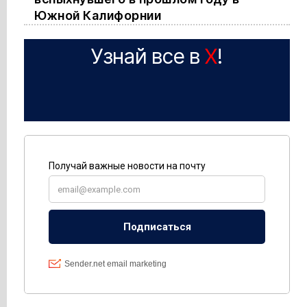
Южной Калифорнии
Узнай все в
X
!