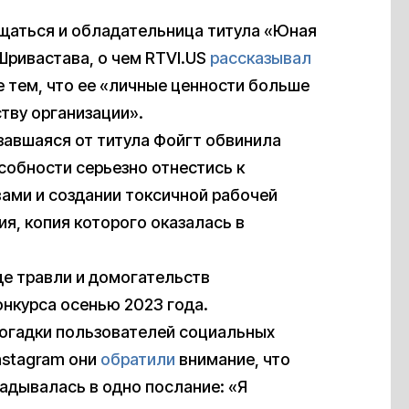
ощаться и обладательница титула «Юная
ривастава, о чем RTVI.US
рассказывал
 тем, что ее «личные ценности больше
тву организации».
завшаяся от титула Фойгт обвинила
собности серьезно отнестись к
ами и создании токсичной рабочей
ия, копия которого оказалась в
де травли и домогательств
онкурса осенью 2023 года.
огадки пользователей социальных
nstagram они
обратили
внимание, что
ладывалась в одно послание: «Я