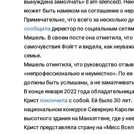
вынуждена замолчать» (I am silenced). Не
может быть намеком на соглашение о нер
Примечательно, что всего за несколько д
сообщила
директор по социальным сетям
Мишель. В своем посте она отметила, чт
самочувствия Фойгт и видела, как неуваж
семье.
Мишель отметила, что руководство отзыв
«непрофессионально и неуместно». По ее 
должны быть услышаны, а не замалчивать
В конце января 2022 года обладательниц
Крист
покончила
с собой. Ей было 30 лет
национальном конкурсе Северную Каролину
высотного здания на Манхэттене, где у не
Крист представляла страну на «Мисс Всел