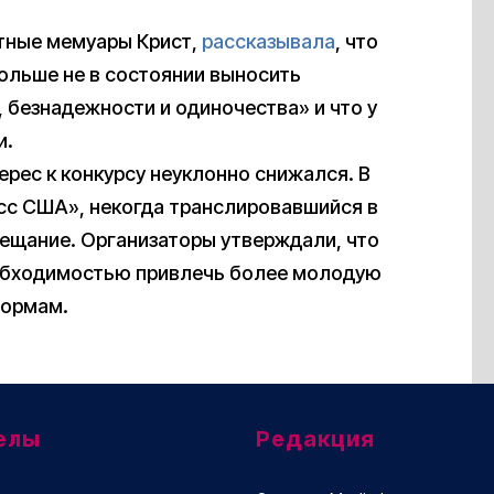
ные мемуары Крист,
рассказывала
, что
больше не в состоянии выносить
 безнадежности и одиночества» и что у
и.
ерес к конкурсу неуклонно снижался. В
сс США», некогда транслировавшийся в
вещание. Организаторы утверждали, что
еобходимостью привлечь более молодую
формам.
елы
Редакция