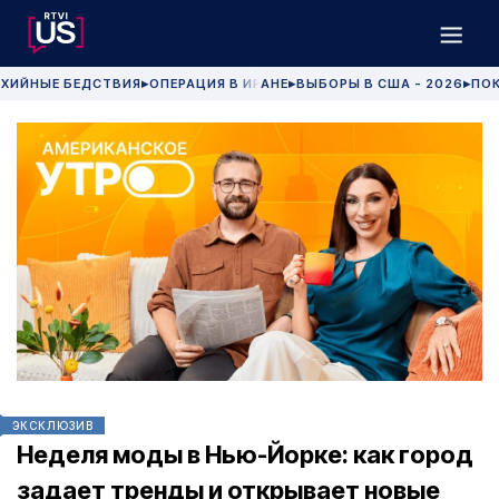
ХИЙНЫЕ БЕДСТВИЯ
ОПЕРАЦИЯ В ИРАНЕ
ВЫБОРЫ В США - 2026
ПОК
▶
▶
▶
ЭКСКЛЮЗИВ
Неделя моды в Нью-Йорке: как город
задает тренды и открывает новые