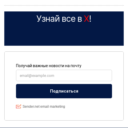
Узнай все в
X
!