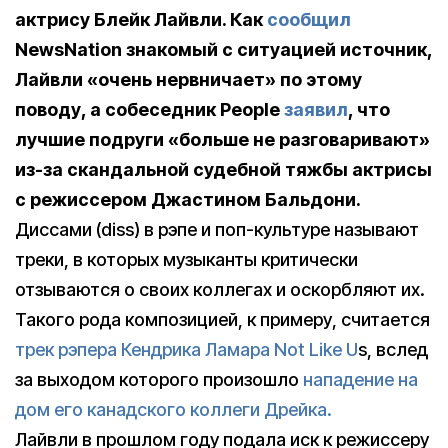
актрису Блейк Лайвли. Как
сообщил
NewsNation знакомый с ситуацией источник,
Лайвли «очень нервничает» по этому
поводу, а собеседник People
заявил
, что
лучшие подруги «больше не разговаривают»
из-за скандальной судебной тяжбы актрисы
с режиссером Джастином Бальдони.
Диссами (diss) в рэпе и поп-культуре называют
треки, в которых музыканты критически
отзываются о своих коллегах и оскорбляют их.
Такого рода композицией, к примеру, считается
трек рэпера Кендрика Ламара Not Like U
s, вслед
за выходом которого произошло
нападение на
дом его канадского коллеги Дрейка.
Лайвли в прошлом году подала иск к режиссеру