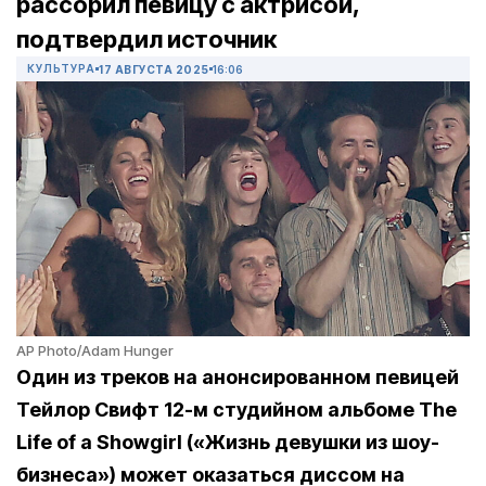
рассорил певицу с актрисой,
подтвердил источник
КУЛЬТУРА
17 АВГУСТА 2025
16:06
AP Photo/Adam Hunger
Один из треков на анонсированном певицей
Тейлор Свифт 12-м студийном альбоме The
Life of a Showgirl («Жизнь девушки из шоу-
бизнеса») может оказаться диссом на