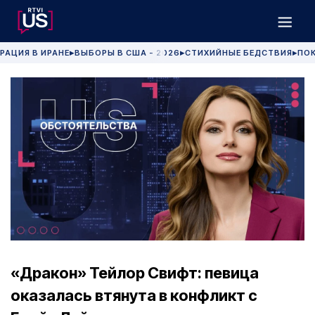
РАЦИЯ В ИРАНЕ
ВЫБОРЫ В США - 2026
СТИХИЙНЫЕ БЕДСТВИЯ
ПОК
▶
▶
▶
«Дракон» Тейлор Свифт: певица
оказалась втянута в конфликт с