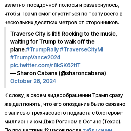
взлетно-посадочной полосы и развернулось,
чтобы Трамп смог спуститься по трапу всего в
нескольких десятках метров от сторонников.
Traverse City is lit!!! Rocking to the music,
waiting for Trump to walk off the
plane.
#TrumpRally
#TraverseCityMI
#TrumpVance2024
pic.twitter.com/r8kSK62tiT
— Sharon Cabana (@sharoncabana)
October 26, 2024
К слову, в своем видеообращении Трамп сразу
же дал понять, что его опоздание было связано
с записью трехчасового подкаста с блогером-
миллионником Джо Роганом в Остине (Техас).
По прошествии 12 часов после
публикации