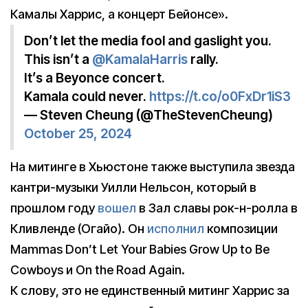
Камалы Харрис, а концерт Бейонсе».
Don’t let the media fool and gaslight you.
This isn’t a
@KamalaHarris
rally.
It’s a Beyonce concert.
Kamala could never.
https://t.co/o0FxDr1iS3
— Steven Cheung (@TheStevenCheung)
October 25, 2024
На митинге в Хьюстоне также выступила звезда
кантри-музыки Уилли Нельсон, который в
прошлом году
вошел
в Зал славы рок-н-ролла в
Кливленде (Огайо). Он
исполнил
композиции
Mammas Don’t Let Your Babies Grow Up to Be
Cowboys и On the Road Again.
К слову, это не единственный митинг Харрис за