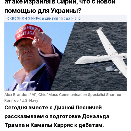
атаке Израиля в Сирии, что с новой
помощью для Украины?
СКВОЗНОЙ ЭФИР
09 СЕНТЯБРЯ 2024
17:12
Alex Brandon / AP; Chief Mass Communication Specialist Shannon
Renfroe / U.S. Navy
Сегодня вместе с Дианой Лесничей
рассказываем о подготовке Дональда
Трампа и Камалы Харрис к дебатам,