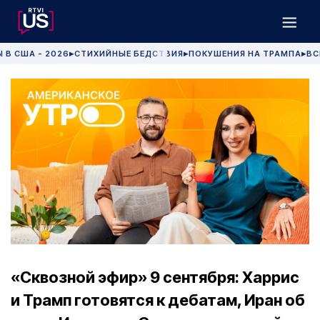
 В США - 2026
СТИХИЙНЫЕ БЕДСТВИЯ
ПОКУШЕНИЯ НА ТРАМПА
ВС
▶
▶
▶
«Сквозной эфир» 9 сентября: Харрис
и Трамп готовятся к дебатам, Иран об