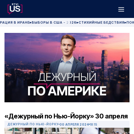
РАЦИЯ В ИРАНЕ
ВЫБОРЫ В США - 2026
СТИХИЙНЫЕ БЕДСТВИЯ
ПОК
▶
▶
▶
«Дежурный по Нью-Йорку» 30 апреля
ДЕЖУРНЫЙ ПО НЬЮ-ЙОРКУ
30 АПРЕЛЯ 2024
18:15