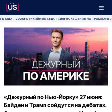
 В США - 2026
СТИХИЙНЫЕ БЕДСТВИЯ
ПОКУШЕНИЯ НА ТРАМПА
ВС
▶
▶
▶
«Дежурный по Нью-Йорку» 27 июня:
Байден и Трамп сойдутся на дебатах.