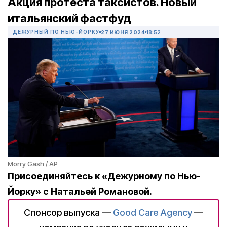
Акция протеста таксистов. Новый
итальянский фастфуд
ДЕЖУРНЫЙ ПО НЬЮ-ЙОРКУ
27 ИЮНЯ 2024
18:52
Morry Gash / AP
Присоединяйтесь к «Дежурному по Нью-
Йорку» с Натальей Романовой.
Спонсор выпуска —
Good Care Agency
—