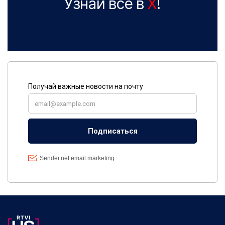
Узнай все в
X
!