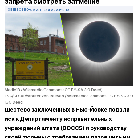
запрета смотреть затмение
ОБЩЕСТВО
02 АПРЕЛЯ 2024
19:19
Medic18 / Wikimedia Commons (CC BY-SA 3.0 Deed),
ESA/CESAR/Wouter van Reeven / Wikimedia Commons CC BY-SA 3.0
IGO Deed
Шестеро заключенных в Нью-Йорке подали
иск к Департаменту исправительных
учреждений штата (DOCCS) и руководству
своей тюрьмы с требованием разрешить им