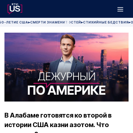
50-ЛЕТИЕ США
СМЕРТИ ЗНАМЕНИТОСТЕЙ
СТИХИЙНЫЕ БЕДСТВИЯ
О
▶
▶
▶
В Алабаме готовятся ко второй в
истории США казни азотом. Что