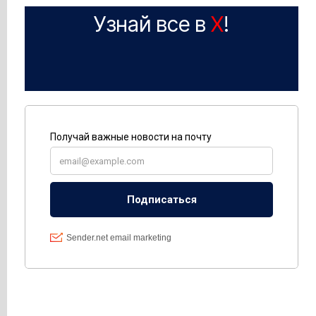
Узнай все в
X
!