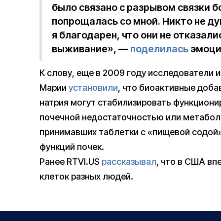
было связано с разрывом связки 
попрощалась со мной. Никто не дум
я благодарен, что они не отказал
выживание», —
поделилась
эмоци
К слову, еще в 2009 году исследователи 
Марии
установили
, что биоактивные доба
натрия могут стабилизировать функциони
почечной недостаточностью или метаболи
принимавших таблетки с «пищевой содой
функций почек.
Ранее RTVI.US
рассказывал
, что в США в
клеток разных людей.