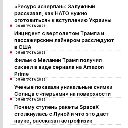
«Ресурс исчерпан»: Залужный
рассказал, как НАТО нужно
«готовиться» к вступлению Украины
06 АВГУСТА 2026
Инцидент с вертолетом Трампа и
пассажирским лайнером расследуют
в США
05 АВГУСТА 2026
Фильм о Мелании Трамп получил
сиквел в виде сериала на Amazon
Prime
05 АВГУСТА 2026
Ученые показали уникальные снимки
Солнца с «перьями» на поверхности
05 АВГУСТА 2026
Почему ступень ракеты SpaceX
столкнулась с Луной и что это даст
науке, рассказал астрофизик