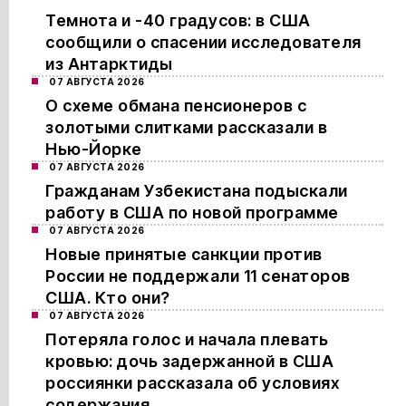
Темнота и -40 градусов: в США
сообщили о спасении исследователя
из Антарктиды
07 АВГУСТА 2026
О схеме обмана пенсионеров с
золотыми слитками рассказали в
Нью-Йорке
07 АВГУСТА 2026
Гражданам Узбекистана подыскали
работу в США по новой программе
07 АВГУСТА 2026
Новые принятые санкции против
России не поддержали 11 сенаторов
США. Кто они?
07 АВГУСТА 2026
Потеряла голос и начала плевать
кровью: дочь задержанной в США
россиянки рассказала об условиях
содержания