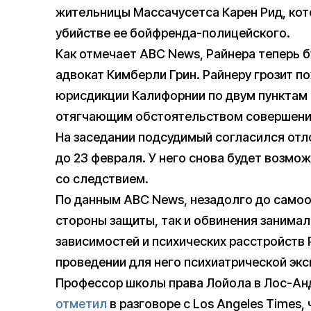
жительницы Массачусетса Карен Рид, кот
убийстве ее бойфренда-полицейского.
Как отмечает ABC News, Райнера теперь 
адвокат Кимберли Грин. Райнеру грозит п
юрисдикции Калифорнии по двум пунктам 
отягчающим обстоятельством совершения
На заседании подсудимый согласился от
до 23 февраля. У него снова будет возмож
со следствием.
По данным ABC News, незадолго до само
стороны защиты, так и обвинения занима
зависимостей и психических расстройств
проведении для него психиатрической экс
Профессор школы права Лойола в Лос-Ан
отметил
в разговоре с Los Angeles Times