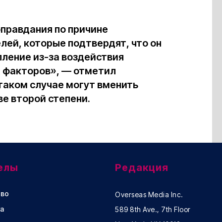
правдания по причине
лей, которые подтвердят, что он
пление из-за воздействия
х факторов», — отметил
 таком случае могут вменить
е второй степени.
елы
Редакция
во
Overseas Media Inc.
а
589 8th Ave., 7th Floor