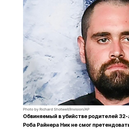
Photo by Richard Shotwell/Invision/AP
Обвиняемый в убийстве родителей 32-
Роба Райнера Ник не смог претендоват