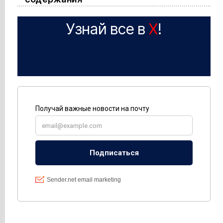
Узнай все в
X
!