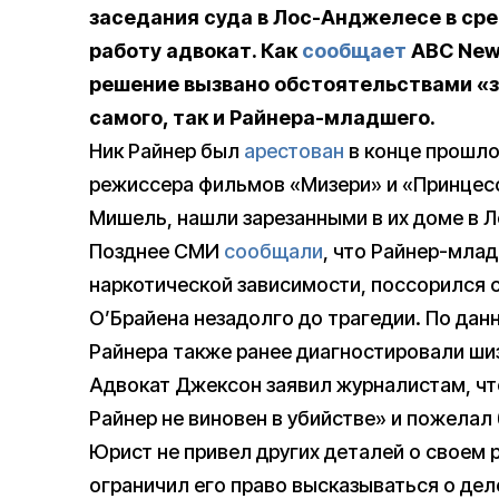
заседания суда в Лос-Анджелесе в сред
работу адвокат. Как
сообщает
ABC News
решение вызвано обстоятельствами «з
самого, так и Райнера-младшего.
Ник Райнер был
арестован
в конце прошлог
режиссера фильмов «Мизери» и «Принцесс
Мишель, нашли зарезанными в их доме в 
Позднее СМИ
сообщали
, что Райнер-мла
наркотической зависимости, поссорился с
О’Брайена незадолго до трагедии. По дан
Райнера также ранее диагностировали ш
Адвокат Джексон заявил журналистам, чт
Райнер не виновен в убийстве» и пожелал
Юрист не привел других деталей о своем р
ограничил его право высказываться о де