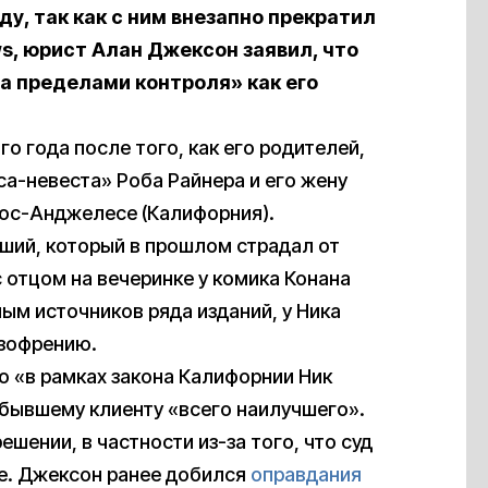
у, так как с ним внезапно прекратил
, юрист Алан Джексон заявил, что
а пределами контроля» как его
о года после того, как его родителей,
а-невеста» Роба Райнера и его жену
Лос-Анджелесе (Калифорния).
дший, который в прошлом страдал от
 отцом на вечеринке у комика Конана
ным источников ряда изданий, у Ника
изофрению.
о «в рамках закона Калифорнии Ник
 бывшему клиенту «всего наилучшего».
ешении, в частности из-за того, что суд
ле. Джексон ранее добился
оправдания