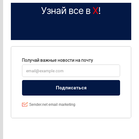
Узнай все в
X
!