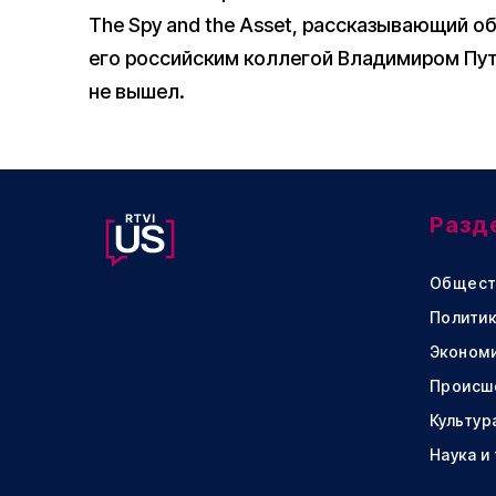
The Spy and the Asset, рассказывающий 
его российским коллегой Владимиром Пути
не вышел.
Разд
Общест
Политик
Эконом
Происш
Культур
Наука и