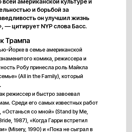
о всей американской культуре и
ельностью и борьбой за
аведливость он улучшил жизнь
, — цитирует NYP слова Басс.
ик Трампа
Нью-Йорке в семье американской
 знаменитого комика, режиссера и
тность Робу принесла роль Майкла
мье» (All in the Family), который
.
как режиссер и быстро завоевал
ам. Среди его самых известных работ
4), «Останься со мной» (Stand by Me,
ride, 1987), «Когда Гарри встретил
и» (Misery, 1990) и «Пока не сыграл в