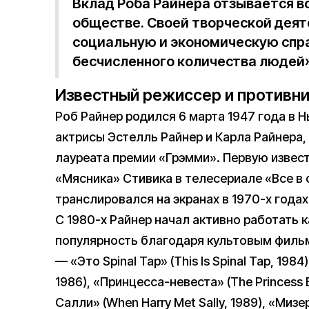
Вклад Роба Райнера отзывается в
обществе. Своей творческой деят
социальную и экономическую спр
бесчисленного количества людей»
Известный режиссер и противн
Роб Райнер родился 6 марта 1947 года в 
актрисы Эстелль Райнер и Карла Райнера,
лауреата премии «Грэмми». Первую извес
«Мясника» Стивика в телесериале «Все в се
транслировался на экранах в 1970-х годах
С 1980-х Райнер начал активно работать 
популярность благодаря культовым фильм
— «Это Spinal Tap» (This Is Spinal Tap, 198
1986), «Принцесса-невеста» (The Princess B
Салли» (When Harry Met Sally, 1989), «Мизер