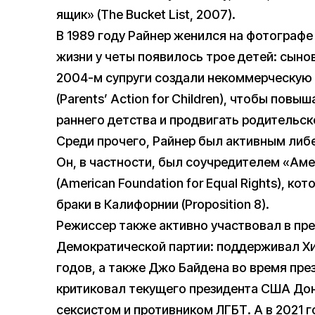
ящик» (The Bucket List, 2007).
В 1989 году Райнер женился на фотографе
жизни у четы появилось трое детей: сынов
2004-м супруги создали некоммерческую 
(Parents’ Action for Children), чтобы по
раннего детства и продвигать родительск
Среди прочего, Райнер был активным либ
Он, в частности, был соучредителем «Ам
(American Foundation for Equal Rights), к
браки в Калифорнии (Proposition 8).
Режиссер также активно участвовал в пр
Демократической партии: поддерживал Хи
годов, а также Джо Байдена во время пре
критиковал текущего президента США Дон
сексистом и противником ЛГБТ. А в 2021 