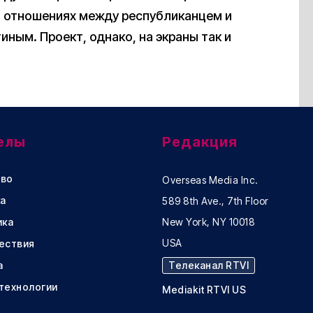
об отношениях между республиканцем и
ным. Проект, однако, на экраны так и
елы
Редакция
во
Overseas Media Inc.
а
589 8th Ave., 7th Floor
ика
New York, NY 10018
USA
ествия
а
Телеканал RTVI
 технологии
Mediakit RTVI US