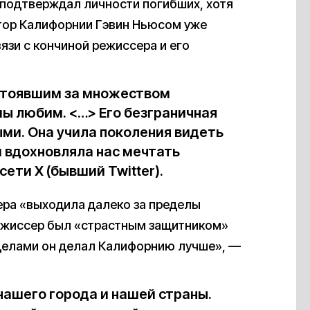
 подтверждал личности погибших, хотя
тор Калифорнии Гэвин Ньюсом уже
язи с кончиной режиссера и его
стоявшим за множеством
ы любим. <…> Его безграничная
ыми. Она учила поколения видеть
и вдохновляла нас мечтать
ети Х (бывший Twitter).
ера «выходила далеко за пределы
режиссер был «страстным защитником»
делами он делал Калифорнию лучше», —
нашего города и нашей страны.