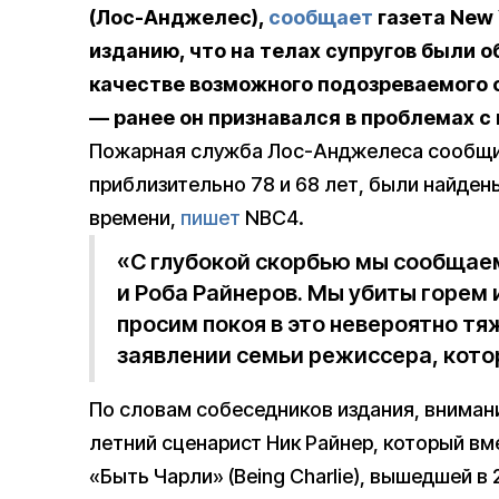
(Лос-Анджелес),
сообщает
газета New 
изданию, что на телах супругов были
о
качестве возможного подозреваемого
— ранее он признавался в проблемах с
Пожарная служба Лос-Анджелеса сообщил
приблизительно 78 и 68 лет, были найден
времени,
пишет
NBC4.
«С глубокой скорбью мы сообщае
и Роба Райнеров. Мы убиты горем 
просим покоя в это невероятно тя
заявлении семьи режиссера, кото
По словам собеседников издания, внимани
летний сценарист Ник Райнер, который вм
«Быть Чарли» (Being Charlie), вышедшей в 