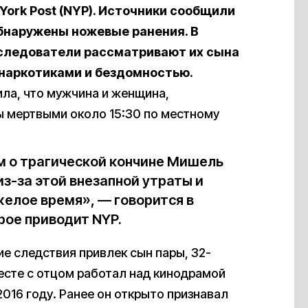
York Post (NYP). Источники сообщили
бнаружены ножевые ранения. В
 следователи рассматривают их сына
 наркотиками и
бездомностью.
а, что мужчина и женщина,
ы мертвыми около 15:30 по местному
м о трагической кончине Мишель
из-за этой внезапной утраты и
желое время», — говорится в
рое приводит NYP.
е следствия привлек сын пары, 32-
есте с отцом работал над кинодрамой
2016 году. Ранее он открыто признавал