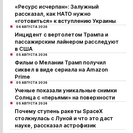
«Ресурс исчерпан»: Залужный
рассказал, как НАТО нужно
«готовиться» к вступлению Украины
06 АВГУСТА 2026
Инцидент с вертолетом Трампа и
пассажирским лайнером расследуют
в США
05 АВГУСТА 2026
Фильм о Мелании Трамп получил
сиквел в виде сериала на Amazon
Prime
05 АВГУСТА 2026
Ученые показали уникальные снимки
Солнца с «перьями» на поверхности
05 АВГУСТА 2026
Почему ступень ракеты SpaceX
столкнулась с Луной и что это даст
науке, рассказал астрофизик