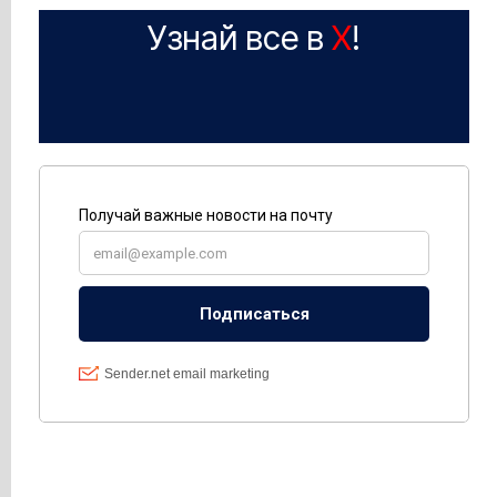
Узнай все в
X
!