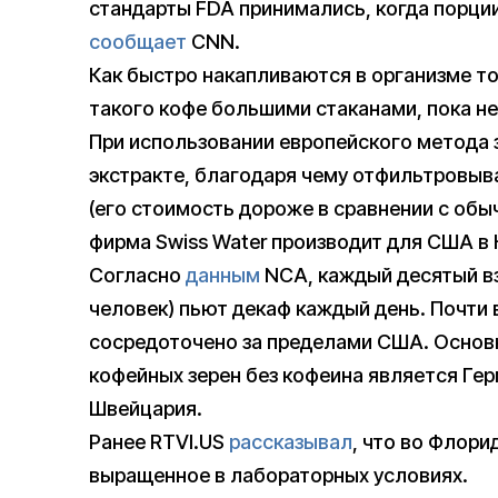
стандарты FDA принимались, когда порци
сообщает
CNN.
Как быстро накапливаются в организме т
такого кофе большими стаканами, пока не
При использовании европейского метода 
экстракте, благодаря чему отфильтровыв
(его стоимость дороже в сравнении с обыч
фирма Swiss Water производит для США в
Согласно
данным
NCA, каждый десятый вз
человек) пьют декаф каждый день. Почти 
сосредоточено за пределами США. Осно
кофейных зерен без кофеина является Гер
Швейцария.
Ранее RTVI.US
рассказывал
, что во Флори
выращенное в лабораторных условиях.