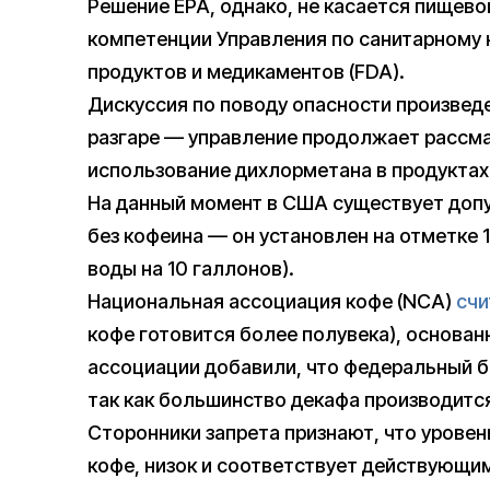
Решение EPA, однако, не касается пищево
компетенции Управления по санитарному 
продуктов и медикаментов (FDA).
Дискуссия по поводу опасности произвед
разгаре — управление продолжает рассм
использование дихлорметана в продуктах
На данный момент в США существует доп
без кофеина — он установлен на отметке 1
воды на 10 галлонов).
Национальная ассоциация кофе (NCA)
счи
кофе готовится более полувека), основан
ассоциации добавили, что федеральный б
так как большинство декафа производится
Сторонники запрета признают, что урове
кофе, низок и соответствует действующим