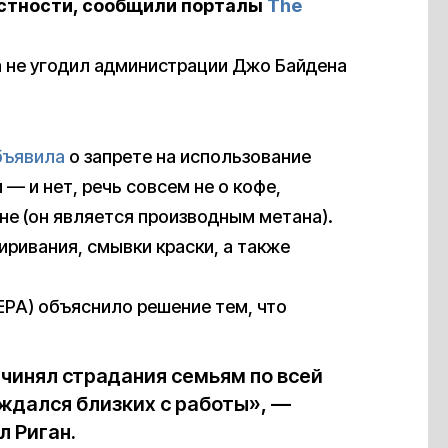
частности, сообщили порталы
The
а не угодил администрации Джо Байдена
бъявила
о запрете на использование
— и нет, речь совсем не о кофе,
не (он является производным метана).
иривания, смывки краски, а также
EPA) объяснило решение тем, что
чинял страдания семьям по всей
ождался близких с работы», —
 Риган.