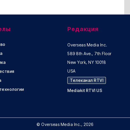
елы
Редакция
во
Overseas Media Inc.
а
589 8th Ave., 7th Floor
ика
New York, NY 10018
USA
ествия
а
Телеканал RTVI
 технологии
Mediakit RTVI US
© Overseas Media Inc., 2026