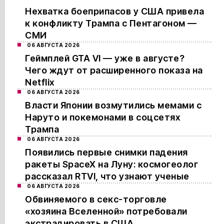
Нехватка боеприпасов у США привела
к конфликту Трампа с Пентагоном —
СМИ
06 АВГУСТА 2026
Геймплей GTA VI — уже в августе?
Чего ждут от расширенного показа на
Netflix
06 АВГУСТА 2026
Власти Японии возмутились мемами с
Наруто и покемонами в соцсетях
Трампа
06 АВГУСТА 2026
Появились первые снимки падения
ракеты SpaceX на Луну: космогеолог
рассказал RTVI, что узнают ученые
06 АВГУСТА 2026
Обвиняемого в секс-торговле
«хозяина Вселенной» потребовали
экстрадировать в США