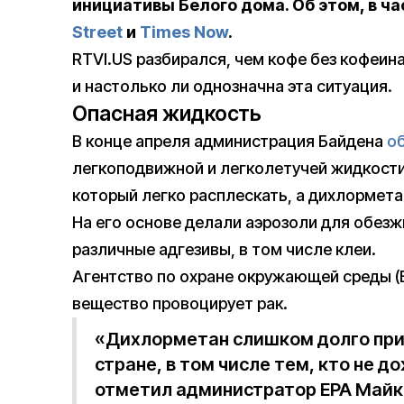
инициативы Белого дома. Об этом, в 
Street
и
Times Now
.
RTVI.US разбирался, чем кофе без кофеин
и настолько ли однозначна эта ситуация.
Опасная жидкость
В конце апреля администрация Байдена
о
легкоподвижной и легколетучей жидкости 
который легко расплескать, а дихлормета
На его основе делали аэрозоли для обезж
различные адгезивы, в том числе клеи.
Агентство по охране окружающей среды (
вещество провоцирует рак.
«Дихлорметан слишком долго при
стране, в том числе тем, кто не д
отметил администратор EPA Майкл