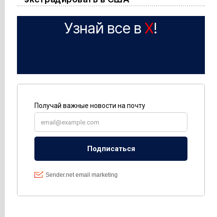
Узнай все в
X
!