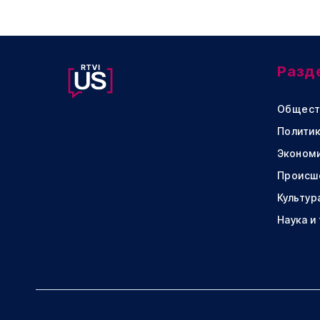
Разд
Общест
Политик
Эконом
Происш
Культур
Наука и