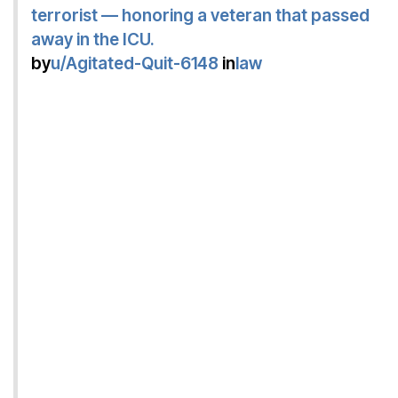
terrorist — honoring a veteran that passed
away in the ICU.
by
u/Agitated-Quit-6148
in
law