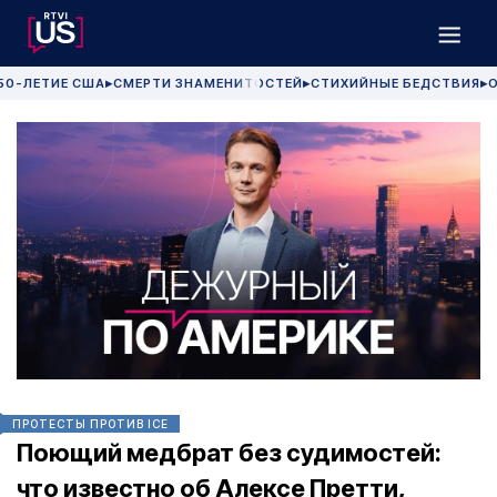
50-ЛЕТИЕ США
СМЕРТИ ЗНАМЕНИТОСТЕЙ
СТИХИЙНЫЕ БЕДСТВИЯ
О
▶
▶
▶
ПРОТЕСТЫ ПРОТИВ ICE
Поющий медбрат без судимостей:
что известно об Алексе Претти,