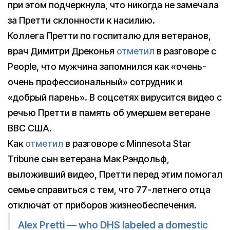
при этом подчеркнула, что никогда не замечала
за Претти склонности к насилию.
Коллега Претти по госпиталю для ветеранов,
врач Димитри Дреконья
отметил
в разговоре с
People, что мужчина запомнился как «очень-
очень профессиональный» сотрудник и
«добрый парень». В соцсетях вирусится видео с
речью Претти в память об умершем ветеране
ВВС США.
Как
отметил
в разговоре с Minnesota Star
Tribune сын ветерана Мак Рэндольф,
выложивший видео, Претти перед этим помогал
семье справиться с тем, что 77-летнего отца
отключат от приборов жизнеобеспечения.
Alex Pretti — who DHS labeled a domestic