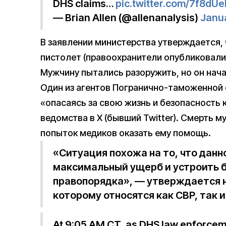
DHS claims…
pic.twitter.com/7f8dUe
— Brian Allen (@allenanalysis)
Janu
В заявлении министерства утверждается, 
пистолет (правоохранители опубликовали е
Мужчину пытались разоружить, но он нач
Один из агентов Погранично-таможенной 
«опасаясь за свою жизнь и безопасность 
ведомства в X (бывший Twitter). Смерть 
попыток медиков оказать ему помощь.
«Ситуация похожа на то, что данн
максимальный ущерб и устроить 
правопорядка», — утверждается н
которому относятся как СBP, так и 
At 9:05 AM CT, as DHS law enforcem