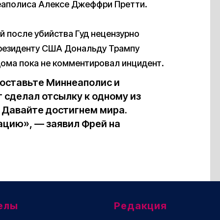
неаполиса Алексе Джеффри Претти.
 после убийства Гуд нецензурно
резиденту США Дональду Трампу
дома пока не комментировал инцидент.
Поставьте Миннеаполис и
 сделал отсылку к одному из
. Давайте достигнем мира.
ацию», — заявил Фрей на
елы
Редакция