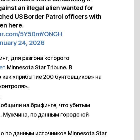
ainst an illegal alien wanted for
ached US Border Patrol officers with
en here.
tter.com/5Y50mYONGH
nuary 24, 2026
инг, для разгона которого
ет
Minnesota Star Tribune. В
 как «прибытие 200 бунтовщиков» на
контроля».
А
общили на брифинге, что убитым
. Мужчина, по данным городской
о по данным источников Minnesota Star