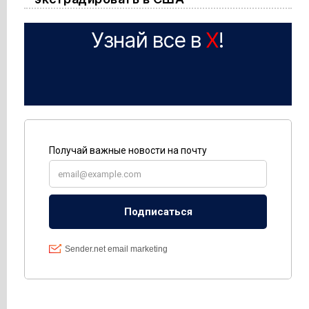
Узнай все в
X
!