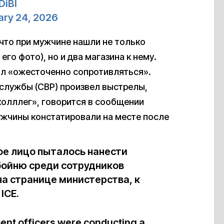
DiBI
ary 24, 2026
что при мужчине нашли не только
го фото), но и два магазина к нему.
ал «ожесточенно сопротивляться».
службы (СBP) произвел выстрелы,
колллег», говорится в сообщении
мужчины констатировали на месте после
ое лицо пыталось нанести
бойню среди сотрудников
а странице министерства, к
ICE.
ent officers were conducting a