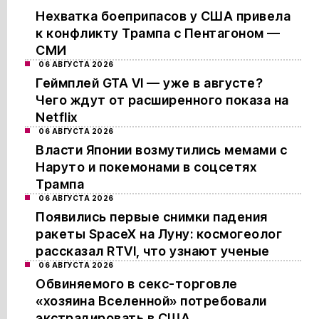
Нехватка боеприпасов у США привела
к конфликту Трампа с Пентагоном —
СМИ
06 АВГУСТА 2026
Геймплей GTA VI — уже в августе?
Чего ждут от расширенного показа на
Netflix
06 АВГУСТА 2026
Власти Японии возмутились мемами с
Наруто и покемонами в соцсетях
Трампа
06 АВГУСТА 2026
Появились первые снимки падения
ракеты SpaceX на Луну: космогеолог
рассказал RTVI, что узнают ученые
06 АВГУСТА 2026
Обвиняемого в секс-торговле
«хозяина Вселенной» потребовали
экстрадировать в США