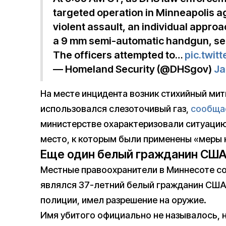
targeted operation in Minneapolis ag
violent assault, an individual appro
a 9 mm semi-automatic handgun, se
The officers attempted to…
pic.twi
— Homeland Security (@DHSgov)
Ja
На месте инцидента возник стихийный мит
использовался слезоточивый газ,
сообща
министерстве охарактеризовали ситуацию
место, к которым были применены «меры 
Еще один белый гражданин СШ
Местные правоохранители в Миннесоте со
являлся 37-летний белый гражданин США
полиции, имел разрешение на оружие.
Имя убитого официально не называлось, н