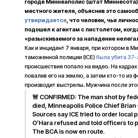
городе Миннеаполис (штат Миннесота)
местного жителя, объяснив это самооб
утверждается
, что человек, чья личн
подошел к агентам с пистолетом, когд
«разыскиваемого за нападение нелега
Как и инцидент 7 января, при котором в 
таможенной полиции (ICE)
была убита 37-
происшествие попало на видео. На кадрах
повалив его на землю, а затем кто-то из
производит выстрелы. Мужчина после это
🚨 CONFIRMED: The man shot by fede
died, Minneapolis Police Chief Brian 
Sources say ICE tried to order local p
O’Hara refused and told officers to p
The BCA is now en route.