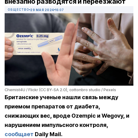
внезапно разводятся и переезжают
ОБЩЕСТВО
29 МАЯ 2024
16:07
Chemist4U / Flickr (CC BY-SA 2.0), cottonbro studio / Pexels
Британские ученые нашли связь между
приемом препаратов от диабета,
снижающих вес, вроде Ozempic и Wegovy, и
н
арушением
импульсного
контроля
,
сообщает
Daily Mail.