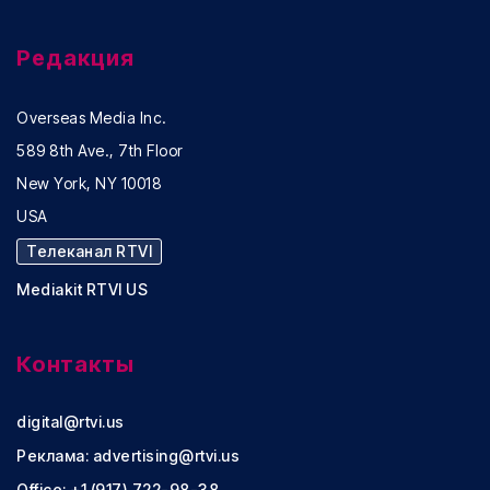
Редакция
Overseas Media Inc.
589 8th Ave., 7th Floor
New York, NY 10018
USA
Телеканал RTVI
Mediakit RTVI US
Контакты
digital@rtvi.us
Реклама:
advertising@rtvi.us
Office: +1 (917) 722-98-38