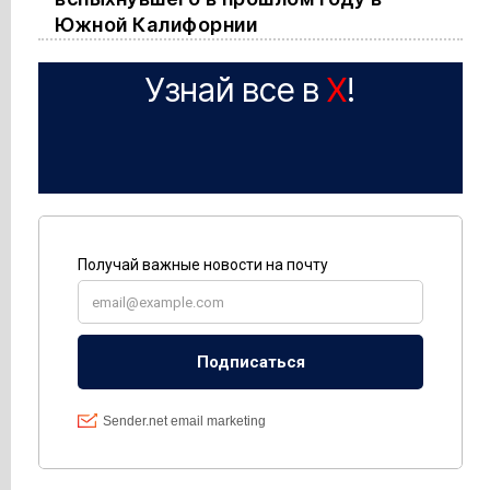
Южной Калифорнии
Узнай все в
X
!