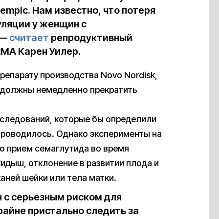
mpic. Нам известно, что потеря
уляции у женщин с
 —
считает
репродуктивный
RMA Карен Уилер.
препарату производства Novo Nordisk,
 должны немедленно прекратить
сследований, которые бы определили
 проводилось. Однако эксперименты на
то прием семаглутида во время
дыш, отклонение в развитии плода и
аней шейки или тела матки.
 с серьезным риском для
райне пристально следить за