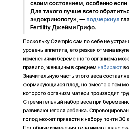
своим состоянием, особенно если
Для такого лучше всего обратить
эндокринологу», —
подчеркнул
гла
Fertility Джейми Грифо.
Поскольку Ozempic сам по себе не устран
уровень аппетита, его резкая отмена вк
изменениями беременного организма може
правило, женщины в среднем
набирают
во
Значительную часть этого веса составля
формирующийся плод, но вместе с тем мож
которого организм матери производит гр
Стремительный набор веса при беременно
развивающегося ребенка. Спровоцирован
голод может привести к набору почти 30 к
Подобные изменения тела имеют шанс сказ