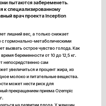
 они пытаются забеременеть.
ся к специализированному
вный врач проекта Inception
яет лишний вес, а только снижает
упе с гормонально-метаболическими
т вызвать острое чувство голода. Как
 время беременности от 10 до 12,5 кг.
ет непосредственно сам
ет увеличиться и процент жира, из
удное молоко и питательные вещества.
сти может нести риск для
ный прекращением приема Ozempic
г.
аться на развитии плода. У женщин,