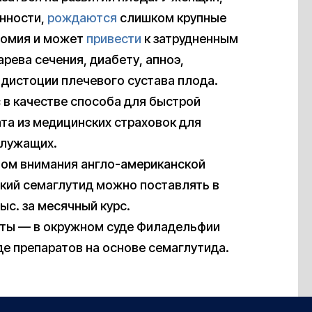
енности,
рождаются
слишком крупные
сомия и может
привести
к затрудненным
ева сечения, диабету, апноэ,
 дистоции плечевого сустава плода.
 в качестве способа для быстрой
та из медицинских страховок для
служащих.
том внимания англо-американской
ский семаглутид можно поставлять в
ыс. за месячный курс.
ты — в окружном суде Филадельфии
де препаратов на основе семаглутида.