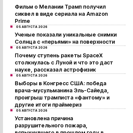
Фильм о Мелании Трамп получил
сиквел в виде сериала на Amazon
Prime
05 АВГУСТА 2026
Ученые показали уникальные снимки
Солнца с «перьями» на поверхности
05 АВГУСТА 2026
Почему ступень ракеты SpaceX
столкнулась с Луной и что это даст
науке, рассказал астрофизик
05 АВГУСТА 2026
Выборы в Конгресс США: победа
врача-мусульманина Эль-Сайеда,
проигрыш трамписта «фантому» и
другие итоги праймериз
05 АВГУСТА 2026
Установлена причина
разрушительного пожара,
вспыхнувшего в прошлом году в