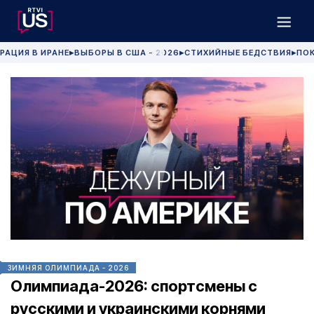
РАЦИЯ В ИРАНЕ
ВЫБОРЫ В США - 2026
СТИХИЙНЫЕ БЕДСТВИЯ
ПОК
▶
▶
▶
ЗИМНЯЯ ОЛИМПИАДА - 2026
Олимпиада-2026: спортсмены с
русскими и украинскими корнями