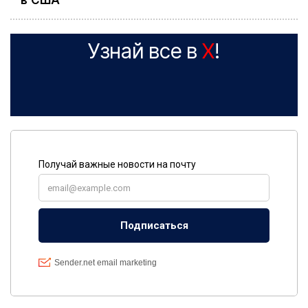
в США
Узнай все в
X
!