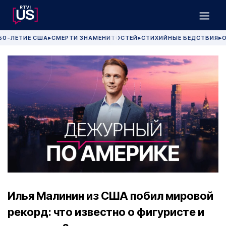
50-ЛЕТИЕ США
СМЕРТИ ЗНАМЕНИТОСТЕЙ
СТИХИЙНЫЕ БЕДСТВИЯ
О
▶
▶
▶
Илья Малинин из США побил мировой
рекорд: что известно о фигуристе и