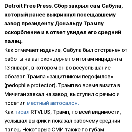
Detroit Free Press. Сбор закрыл сам Сабула,
который ранее выкрикнул посещавшему
завод президенту Дональду Трампу
оскорбление и в ответ увидел его средний
палец.
Как отмечает издание, Сабула был отстранен от
работы на автоконцерне по итогам инцидента
13 января, в котором он во всеуслышание
обозвал Трампа «защитником педофилов»
(pedophile protector). Трамп во время визита в
Мичиган заехал на завод, выступил с речью и
посетил
местный автосалон.
Как
писал
RTVI.US, Трамп, по всей видимости,
услышал выкрик и показал рабочему средний
палец. Некоторые СМИ также по губам