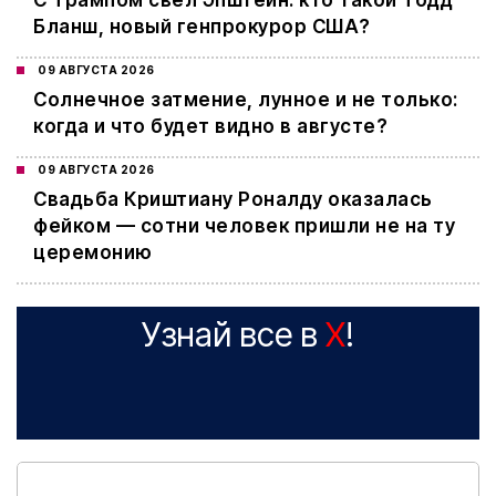
С Трампом свел Эпштейн: кто такой Тодд
Бланш, новый генпрокурор США?
09 АВГУСТА 2026
Cолнечное затмение, лунное и не только:
когда и что будет видно в августе?
09 АВГУСТА 2026
Свадьба Криштиану Роналду оказалась
фейком — сотни человек пришли не на ту
церемонию
Узнай все в
X
!