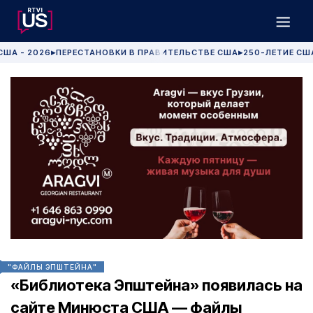
США - 2026
ПЕРЕСТАНОВКИ В ПРАВИТЕЛЬСТВЕ США
250-ЛЕТИЕ СШ
▶
▶
"ФАЙЛЫ ЭПШТЕЙНА"
«Библиотека Эпштейна» появилась на
сайте Минюста США — файлы