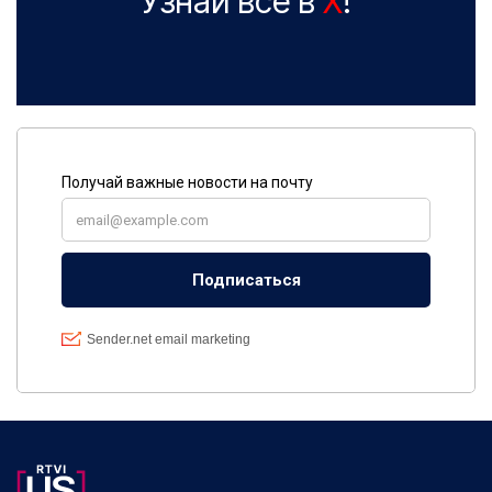
Узнай все в
X
!