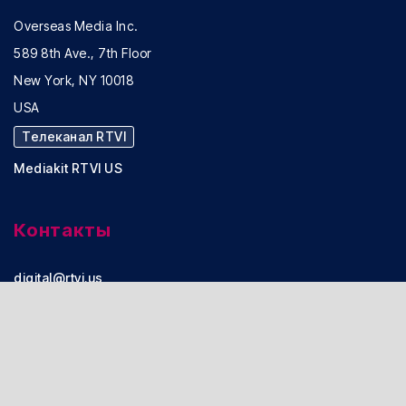
Overseas Media Inc.
589 8th Ave., 7th Floor
New York, NY 10018
USA
Телеканал RTVI
Mediakit RTVI US
Контакты
digital@rtvi.us
Реклама:
advertising@rtvi.us
Office: +1 (917) 722-98-38