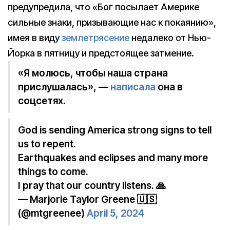
предупредила, что «Бог посылает Америке
сильные знаки, призывающие нас к покаянию»,
имея в виду
землетрясение
недалеко от Нью-
Йорка в пятницу и предстоящее затмение.
«Я молюсь, чтобы наша страна
прислушалась», —
написала
она в
соцсетях.
God is sending America strong signs to tell
us to repent.
Earthquakes and eclipses and many more
things to come.
I pray that our country listens. 🙏
— Marjorie Taylor Greene 🇺🇸
(@mtgreenee)
April 5, 2024