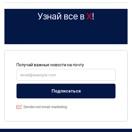
Узнай все в
X
!