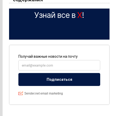
Узнай все в
X
!