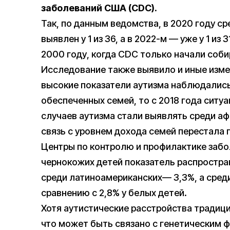
заболеваний США (CDC).
Так, по данным ведомства, в 2020 году с
выявлен у 1 из 36, а в 2022-м — уже у 1 из 
2000 году, когда CDC только начали соб
Исследование также выявило и иные измен
высокие показатели аутизма наблюдались 
обеспеченных семей, то с 2018 года ситу
случаев аутизма стали выявлять среди аф
связь с уровнем дохода семей перестала 
Центры по контролю и профилактике забо
чернокожих детей показатель распростра
среди латиноамериканских— 3,3%, а среди
сравнению с 2,8% у белых детей.
Хотя аутистические расстройства традиц
что может быть связано с генетическим ф