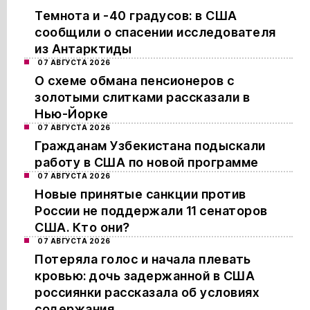
Темнота и -40 градусов: в США
сообщили о спасении исследователя
из Антарктиды
07 АВГУСТА 2026
О схеме обмана пенсионеров с
золотыми слитками рассказали в
Нью-Йорке
07 АВГУСТА 2026
Гражданам Узбекистана подыскали
работу в США по новой программе
07 АВГУСТА 2026
Новые принятые санкции против
России не поддержали 11 сенаторов
США. Кто они?
07 АВГУСТА 2026
Потеряла голос и начала плевать
кровью: дочь задержанной в США
россиянки рассказала об условиях
содержания