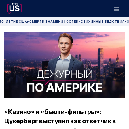
50-ЛЕТИЕ США
СМЕРТИ ЗНАМЕНИТОСТЕЙ
СТИХИЙНЫЕ БЕДСТВИЯ
О
▶
▶
▶
«Казино» и «бьюти-фильтры»:
Цукерберг выступил как ответчик в