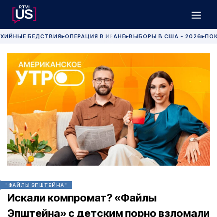
ХИЙНЫЕ БЕДСТВИЯ
ОПЕРАЦИЯ В ИРАНЕ
ВЫБОРЫ В США - 2026
ПОК
▶
▶
▶
"ФАЙЛЫ ЭПШТЕЙНА"
Искали компромат? «Файлы
Эпштейна» с детским порно взломали